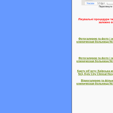
Переглянути
Лікувальні процедури та
залежно в
Фотогалерею та фото і з
клиническая больница №3, 
Фотогалерею та фото і з
клиническая больница №3, 
Карту об'экту: Київська 
№3, Kyiv City Clinical Hos
Відеогалерею та фільми
клиническая больница №3, 