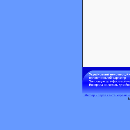
Український некомерційн
просвітницький характер.
Запрошую до інформаційної 
Всі права належать дизайне
Sitemap - Карта сайта Українс
M