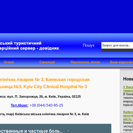
Пошук
Готелі
Санаторії
Пансіонати, вілли
Бази відпочи
Нови
клінічна лікарня № 3, Киевская городская
ица №3, Kyiv City Clinical Hospital № 3
У Киє
темат
В Кие
са: вул. П. Запорожця, 26, м. Київ, Україна, 02125
темат
маршру
topica
Тел./факс
: +38 (044) 540-95-25
Київс
та, map) Київська міська клінічна лікарня № 3, м. Київ
екску
місто
Киевс
экскур
город 