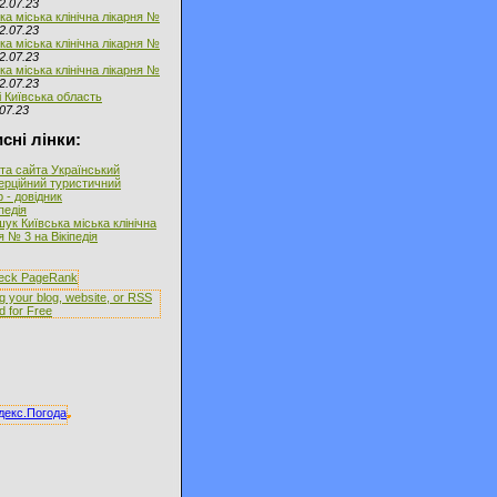
2.07.23
ка міська клінічна лікарня №
2.07.23
ка міська клінічна лікарня №
2.07.23
ка міська клінічна лікарня №
2.07.23
і Київська область
07.23
сні лінки:
та сайта Український
ерційний туристичний
 - довідник
іпедія
ук Київська міська клінічна
я № 3 на Вікіпедія