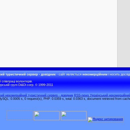
ий туристичний сервер - довідник
- сайт являється
некомерційним
і носить дослі
співпраці волонтерів.
рській групі Di&Di corp. © 1999-2011
ький некомерційний туристичний сервер - довідник
RSS-news Український некомерційний
ySQL: 0.0005 s, 0 request(s), PHP: 0.0359 s, total: 0.0363 s, document retrieved from cach