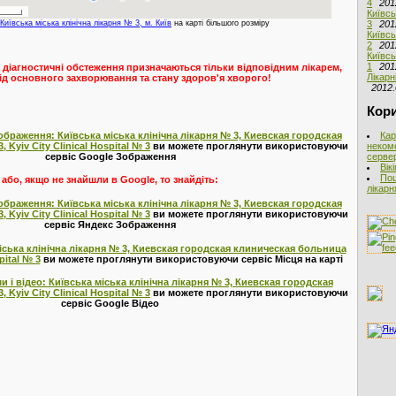
4
201
Київсь
3
201
Київська міська клінічна лікарня № 3, м. Київ
на карті більшого розміру
Київсь
2
201
Київсь
1
201
 діагностичні обстеження призначаються тільки відповідним лікарем,
Лікарн
ід основного захворювання та стану здоров'я хворого!
2012.
Кори
Кар
ображення: Київська міська клінічна лікарня № 3, Киевская городская
неком
Kyiv City Clinical Hospital № 3
ви можете проглянути використовуючи
сервер
сервіс Google Зображення
Вік
Пош
або, якщо не знайшли в Google, то знайдіть:
лікарн
ображення: Київська міська клінічна лікарня № 3, Киевская городская
Kyiv City Clinical Hospital № 3
ви можете проглянути використовуючи
сервіс Яндекс Зображення
міська клінічна лікарня № 3, Киевская городская клиническая больница
pital № 3
ви можете проглянути використовуючи сервіс Місця на карті
 і відео: Київська міська клінічна лікарня № 3, Киевская городская
Kyiv City Clinical Hospital № 3
ви можете проглянути використовуючи
сервіс Google Відео