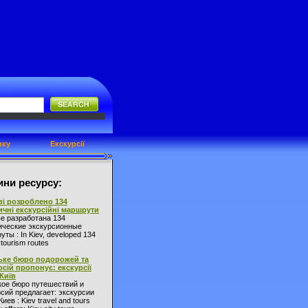
нку
Екскурсії
ни ресурсу:
ві розроблено 134
ичні екскурсійні маршрути
ве разработана 134
ические экскурсионные
ты : In Kiev, developed 134
l tourism routes
ьке бюро подорожей та
рсій пропонує: екскурсії
 Київ
кое бюро путешествий и
сий предлагает: экскурсии
Киев : Kiev travel and tours