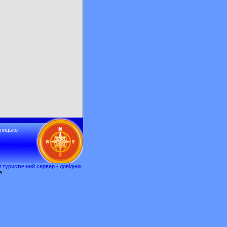
дницько-
 туристичний сервер - довідник
e.