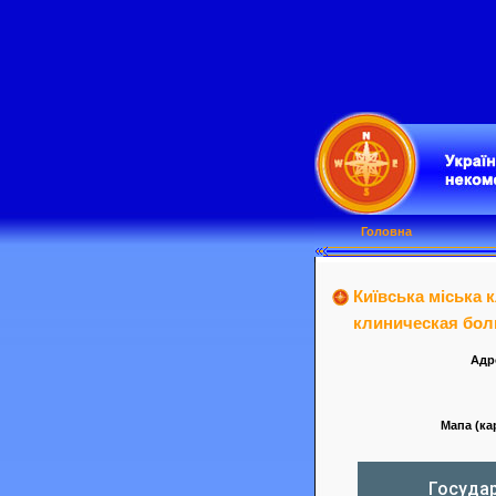
Головна
Київська міська 
клиническая больн
Адре
Мапа (кар