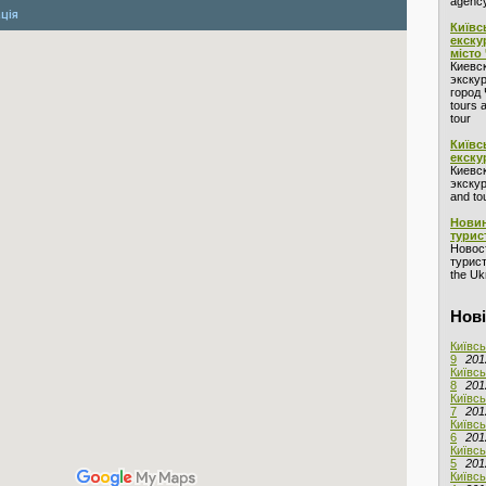
agency
Київс
екску
місто
Киевс
экскур
город 
tours 
tour
Київс
екску
Киевс
экскур
and to
Новин
турис
Новос
турист
the Ukr
Нові
Київсь
9
201
Київсь
8
201
Київсь
7
201
Київсь
6
201
Київсь
5
201
Київсь