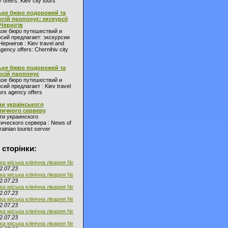
 offers: Kiev city tours
ьке бюро подорожей та
рсій пропонує: екскурсії
 Чернігів
кое бюро путешествий и
сий предлагает: экскурсии
Чернигов : Kiev travel and
agency offers: Chernihiv city
ьке бюро подорожей та
рсій пропонує
кое бюро путешествий и
сий предлагает : Kiev travel
urs agency offers
и українського
тичного серверу
ти украинского
ического сервера : News of
ainian tourist server
 сторінки:
ка міська клінічна лікарня №
2.07.23
ка міська клінічна лікарня №
2.07.23
ка міська клінічна лікарня №
2.07.23
ка міська клінічна лікарня №
2.07.23
ка міська клінічна лікарня №
2.07.23
ка міська клінічна лікарня №