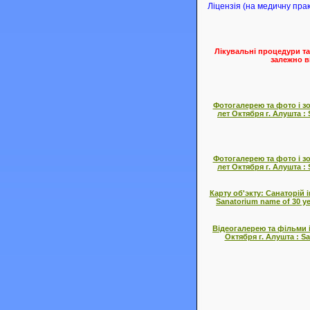
Ліцензія (на медичну прак
Лікувальні процедури та
залежно в
Фотогалерею та фото і зо
лет Октября г. Алушта : 
Фотогалерею та фото і зо
лет Октября г. Алушта : 
Карту об'экту: Санаторій і
Sanatorium name of 30 ye
Відеогалерею та фільми і
Октября г. Алушта : Sa