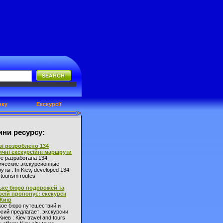
нку
Екскурсії
ни ресурсу:
ві розроблено 134
ичні екскурсійні маршрути
ве разработана 134
ические экскурсионные
ты : In Kiev, developed 134
l tourism routes
ьке бюро подорожей та
рсій пропонує: екскурсії
 Київ
кое бюро путешествий и
сий предлагает: экскурсии
Киев : Kiev travel and tours