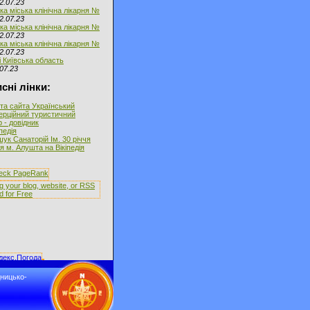
2.07.23
ка міська клінічна лікарня №
2.07.23
ка міська клінічна лікарня №
2.07.23
ка міська клінічна лікарня №
2.07.23
і Київська область
07.23
сні лінки:
та сайта Український
ерційний туристичний
 - довідник
іпедія
ук Санаторій Ім. 30 річчя
 м. Алушта на Вікіпедія
дницько-