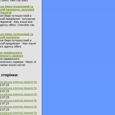
 offers: Kiev city tours
ьке бюро подорожей та
рсій пропонує: екскурсії
 Чернігів
кое бюро путешествий и
сий предлагает: экскурсии
Чернигов : Kiev travel and
agency offers: Chernihiv city
ьке бюро подорожей та
рсій пропонує
кое бюро путешествий и
сий предлагает : Kiev travel
urs agency offers
и українського
тичного серверу
ти украинского
ического сервера : News of
ainian tourist server
 сторінки:
ка міська клінічна лікарня №
2.07.23
ка міська клінічна лікарня №
2.07.23
ка міська клінічна лікарня №
2.07.23
ка міська клінічна лікарня №
2.07.23
ка міська клінічна лікарня №
2.07.23
ка міська клінічна лікарня №