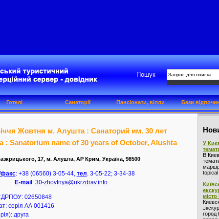
Пошук
Готелі
Санаторії
Пансіонати, вілли
Бази відпочи
Нови
 річчя Жовтня м. Алушта : Санаторий им. 30 лет
 : Sanatorium name of 30 years of October, Alushta
У Киє
темат
В Кие
лазкрицького, 17, м. Алушта, АР Крим, Україна, 98500
темат
маршру
topica
/факс
: +38 (06560) 3-05-44,
тел
. 3-05-22; 3-34-38
Е-mail
:
30-zhovtnya@ukrzdrav.info
Київс
екску
місто
 ЄДРПОУ: 02650848
Киевс
т: серія АА 001416
экскур
город 
рія): друга