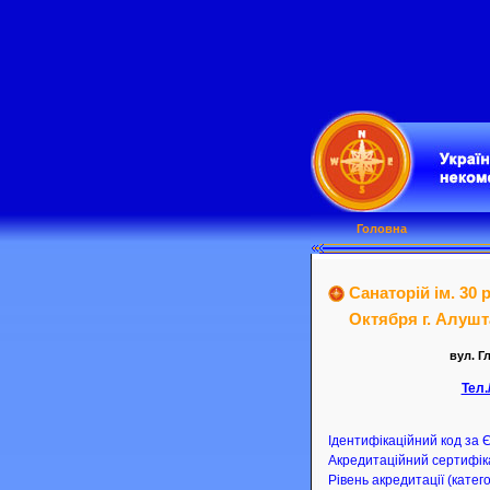
Головна
Санаторій ім. 30
Октября г. Алушта
вул. Г
Тел.
Ідентифікаційний код за
Акредитаційний сертифіка
Рівень акредитації (катего