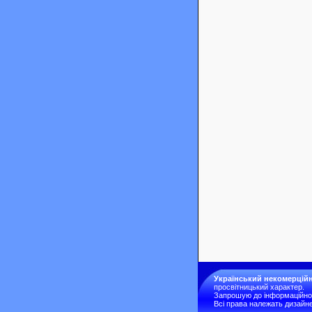
Український некомерційн
просвітницький характер.
Запрошую до інформаційної 
Всі права належать дизайне