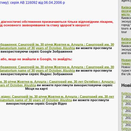
agency
тику): серія АВ 116092 від 06.04.2006 р
Київс
екску
місто
Киевс
экскур
 діагностичні обстеження призначаються тільки відповідним лікарем,
город 
ід основного захворювання та стану здоров'я хворого!
tours 
tour
Київс
екску
браження: Санаторій ім. 30 річчя Жовтня м. Алушта : Санаторий им. 30
Киевс
Sanatorium name of 30 years of October, Alushta
ви можете проглянути
экскур
використовуючи сервіс Google Зображення
and to
або, якщо не знайшли в Google, то знайдіть:
Новин
турис
браження: Санаторій ім. 30 річчя Жовтня м. Алушта : Санаторий им. 30
Новос
Sanatorium name of 30 years of October, Alushta
ви можете проглянути
турист
використовуючи сервіс Яндекс Зображення
the Ukr
м. 30 річчя Жовтня м. Алушта : Санаторий им. 30 лет Октября г. Алушта :
Нові
ars of October, Alushta
ви можете проглянути використовуючи сервіс
Місця на карті
Київсь
 відео: Санаторій ім. 30 річчя Жовтня м. Алушта : Санаторий им. 30 лет
9
201
natorium name of 30 years of October, Alushta
ви можете проглянути
Київсь
використовуючи сервіс Google Відео
8
201
Київсь
7
201
Київсь
6
201
Київсь
5
201
Київсь