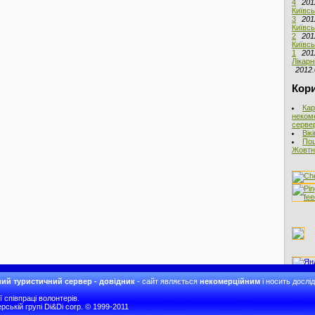
4
201
Київсь
3
201
Київсь
2
201
Київсь
1
201
Лікарн
2012.
Кори
Кар
неком
сервер
Вік
Пош
Жовтня
ий туристичний сервер - довідник
- сайт являється
некомерційним
і носить дослі
співпраці волонтерів.
рській групі Di&Di corp. © 1999-2011