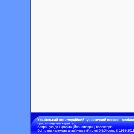
Український некомерційний туристичний сервер - довідн
просвітницький характер.
Запрошую до інформаційної співпраці волонтерів.
Всі права належать дизайнерській групі Di&Di corp. © 1999-201