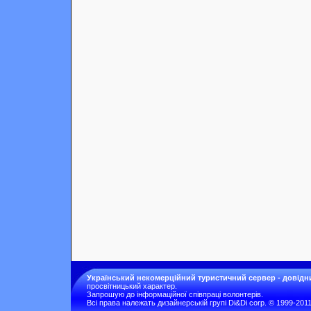
Український некомерційний туристичний сервер - довідн
просвітницький характер.
Запрошую до інформаційної співпраці волонтерів.
Всі права належать дизайнерській групі Di&Di corp. © 1999-201