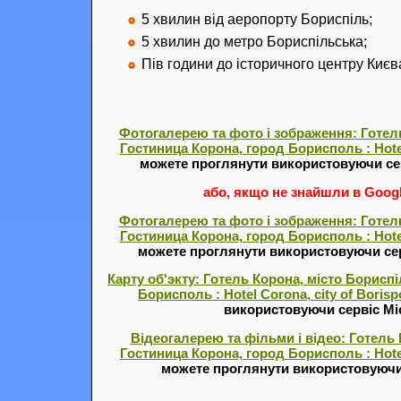
5 хвилин від аеропорту Бориспіль;
5 хвилин до метро Бориспільська;
Пів години до історичного центру Києв
Фотогалерею та фото і зображення: Готель
Гостиница Корона, город Борисполь : Hotel 
можете проглянути використовуючи се
або, якщо не знайшли в Google
Фотогалерею та фото і зображення: Готель
Гостиница Корона, город Борисполь : Hotel 
можете проглянути використовуючи се
Карту об'экту: Готель Корона, місто Бориспі
Борисполь : Hotel Corona, city of Borisp
використовуючи сервіс Міс
Відеогалерею та фільми і відео: Готель 
Гостиница Корона, город Борисполь : Hotel 
можете проглянути використовуючи 