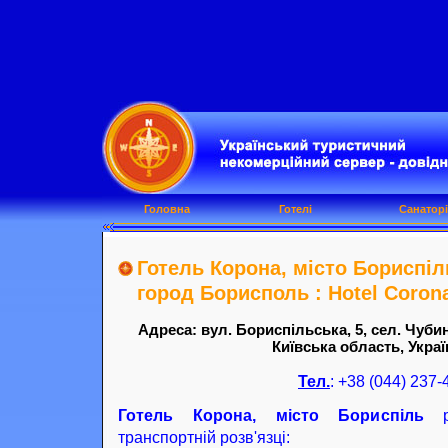
Головна
Готелі
Санаторі
Готель Корона, місто Бориспіл
город Борисполь : Hotel Corona,
Адреса: вул. Бориспільська, 5, сел. Чуби
Київська область, Украї
Тел.
: +38 (044) 237-
Готель Корона, місто Бориспіль
ро
транспортній розв'язці: