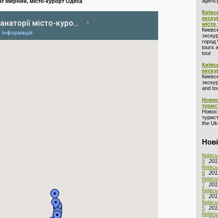
agency
ат Мирний, місто-курорт Одеса
Київс
екску
місто
Киевс
экскур
город 
tours 
tour
Київс
екску
Киевс
экскур
and to
Новин
турис
Новос
турист
the Ukr
Нові
Київсь
9
201
Київсь
8
201
Київсь
7
201
Київсь
6
201
Київсь
5
201
Київсь