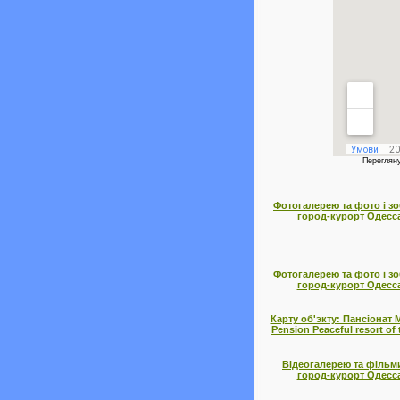
Переглян
Фотогалерею та фото і з
город-курорт Одесса 
Фотогалерею та фото і з
город-курорт Одесса 
Карту об'экту: Пансіонат
Pension Peaceful resort of
Відеогалерею та фільми
город-курорт Одесса 