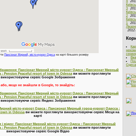
4
201
Київсь
3
201
Київсь
2
201
Київсь
1
201
Лікарн
2012.
Кори
Кар
неком
сервер
ути
Пансіонат Мирний, місто-курорт Одеса
на карті більшого розміру
Вік
Пош
Одеса 
ображення: Пансіонат Мирний місто-курорт Одеса : Пансионат Мирный
: Pension Peaceful resort of town in Odessa
ви можете проглянути
використовуючи сервіс Google Зображення
або, якщо не знайшли в Google, то знайдіть:
ображення: Пансіонат Мирний місто-курорт Одеса : Пансионат Мирный
: Pension Peaceful resort of town in Odessa
ви можете проглянути
використовуючи сервіс Яндекс Зображення
 Мирний місто-курорт Одеса : Пансионат Мирный город-курорт Одесса :
 town in Odessa
ви можете проглянути використовуючи сервіс Місця на
карті
 і відео: Пансіонат Мирний місто-курорт Одеса : Пансионат Мирный
: Pension Peaceful resort of town in Odessa
ви можете проглянути
використовуючи сервіс Google Відео