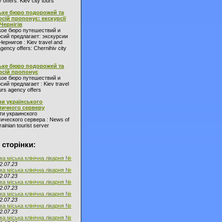
 offers: Kiev city tours
ьке бюро подорожей та
рсій пропонує: екскурсії
 Чернігів
кое бюро путешествий и
сий предлагает: экскурсии
Чернигов : Kiev travel and
agency offers: Chernihiv city
ьке бюро подорожей та
рсій пропонує
кое бюро путешествий и
сий предлагает : Kiev travel
urs agency offers
и українського
тичного серверу
ти украинского
ического сервера : News of
ainian tourist server
 сторінки:
ка міська клінічна лікарня №
2.07.23
ка міська клінічна лікарня №
2.07.23
ка міська клінічна лікарня №
2.07.23
ка міська клінічна лікарня №
2.07.23
ка міська клінічна лікарня №
2.07.23
ка міська клінічна лікарня №