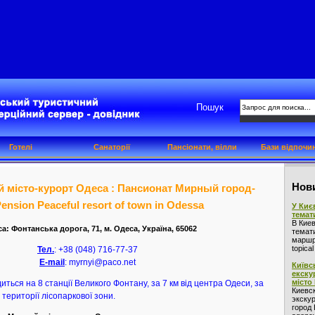
Пошук
Готелі
Санаторії
Пансіонати, вілли
Бази відпочи
Нови
й місто-курорт Одеса : Пансионат Мирный город-
ension Peaceful resort of town in Odessa
У Киє
темат
В Кие
а: Фонтанська дорога, 71, м. Одеса, Україна, 65062
темат
маршру
topica
Тел.
: +38 (048) 716-77-37
Е-mail
: myrnyi@paco.net
Київс
екску
місто
ться на 8 станції Великого Фонтану, за 7 км від центра Одеси, за
Киевс
 території лісопаркової зони.
экскур
город 