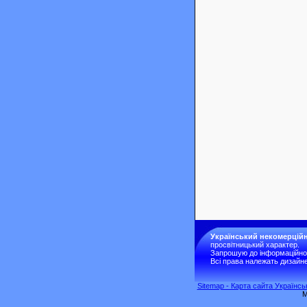
Український некомерційн
просвітницький характер.
Запрошую до інформаційної 
Всі права належать дизайне
Sitemap - Карта сайта Українс
M