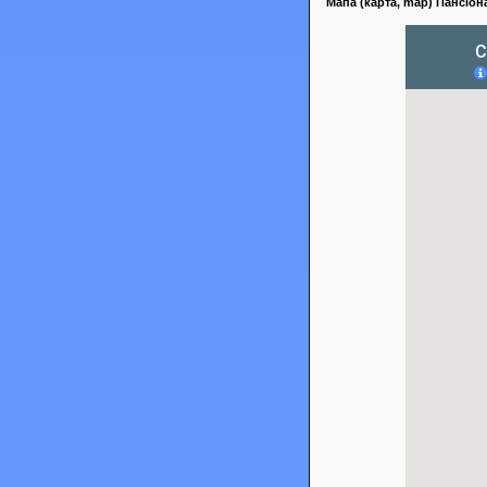
Мапа (карта, map) Пансіон