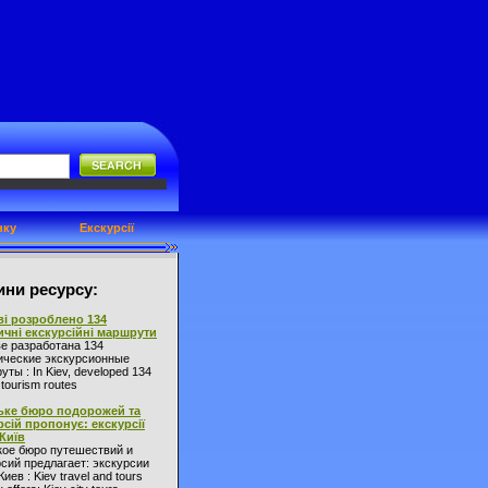
нку
Екскурсії
ни ресурсу:
ві розроблено 134
ичні екскурсійні маршрути
ве разработана 134
ические экскурсионные
ты : In Kiev, developed 134
l tourism routes
ьке бюро подорожей та
рсій пропонує: екскурсії
 Київ
кое бюро путешествий и
сий предлагает: экскурсии
Киев : Kiev travel and tours