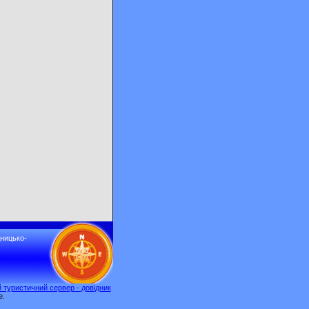
дницько-
 туристичний сервер - довідник
e.