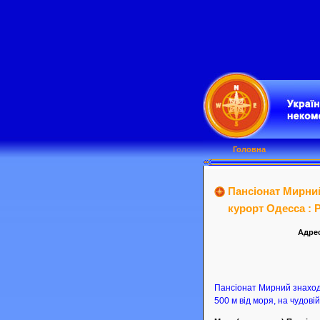
Головна
Пансіонат Мирни
курорт Одесса : P
Адрес
Пансіонат Мирний знаходи
500 м від моря, на чудовій