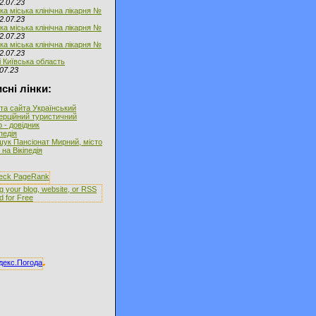
2.07.23
ка міська клінічна лікарня №
2.07.23
ка міська клінічна лікарня №
2.07.23
ка міська клінічна лікарня №
2.07.23
і Київська область
07.23
сні лінки:
та сайта Український
ерційний туристичний
 - довідник
іпедія
ук Пансіонат Мирний, місто
на Вікіпедія