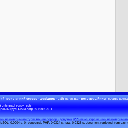
ий туристичний сервер - довідник
- сайт являється
некомерційним
і носить дослі
співпраці волонтерів.
рській групі Di&Di corp. © 1999-2011
ький некомерційний туристичний сервер - довідник
RSS-news Український некомерційний
ySQL: 0.0004 s, 0 request(s), PHP: 0.0324 s, total: 0.0328 s, document retrieved from cach