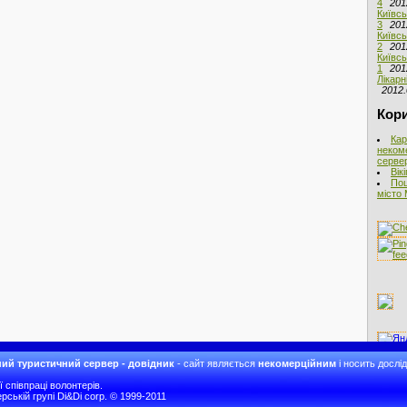
4
201
Київсь
3
201
Київсь
2
201
Київсь
1
201
Лікарн
2012.
Кори
Кар
неком
сервер
Вік
Пош
місто 
ий туристичний сервер - довідник
- сайт являється
некомерційним
і носить дослі
співпраці волонтерів.
рській групі Di&Di corp. © 1999-2011