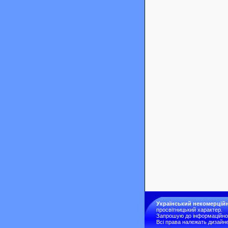
Український некомерційн
просвітницький характер.
Запрошую до інформаційної 
Всі права належать дизайне