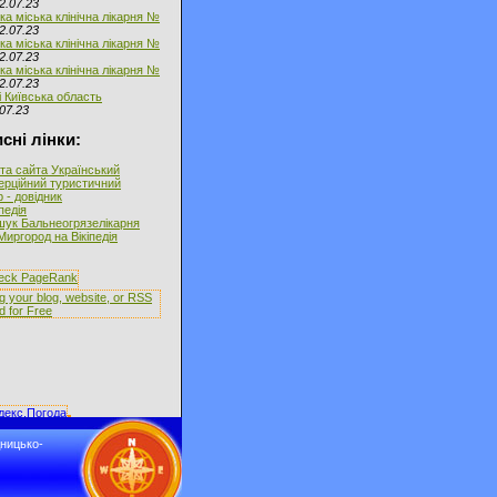
2.07.23
ка міська клінічна лікарня №
2.07.23
ка міська клінічна лікарня №
2.07.23
ка міська клінічна лікарня №
2.07.23
і Київська область
07.23
сні лінки:
та сайта Український
ерційний туристичний
 - довідник
іпедія
ук Бальнеогрязелікарня
Миргород на Вікіпедія
дницько-