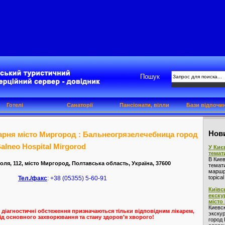
Пошук
Готелі
Санаторії
Пансіонати, вілли
Бази відпочи
Нови
арня місто Миргород : Бальнеогрязелечебница город
alneo Hospital Mirgorod
У Киє
темат
В Кие
голя, 112, місто Миргород, Полтавська область, Україна, 37600
темат
маршру
topica
Тел./факс
: +38 (05355) 5-60-91
Київс
екску
місто
Киевс
 діагностичні обстеження призначаються тільки відповідним лікарем,
экскур
ід основного захворювання та стану здоров'я хворого!
город 