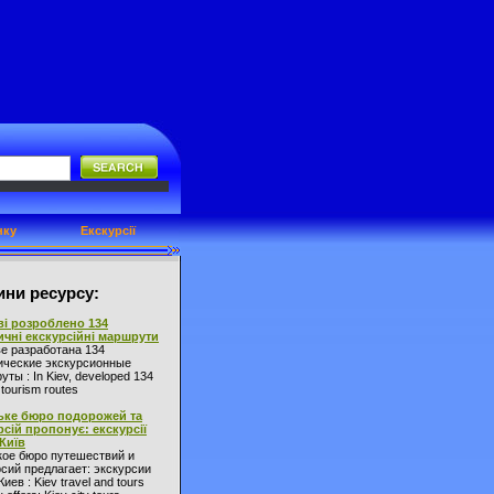
нку
Екскурсії
ни ресурсу:
ві розроблено 134
ичні екскурсійні маршрути
ве разработана 134
ические экскурсионные
ты : In Kiev, developed 134
l tourism routes
ьке бюро подорожей та
рсій пропонує: екскурсії
 Київ
кое бюро путешествий и
сий предлагает: экскурсии
Киев : Kiev travel and tours