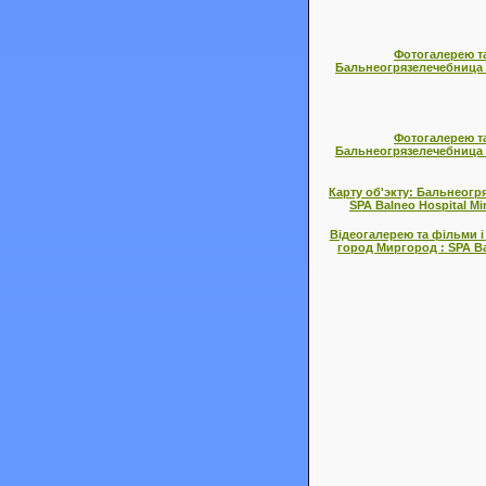
Фотогалерею та
Бальнеогрязелечебница г
Фотогалерею та
Бальнеогрязелечебница г
Карту об'экту: Бальнеогр
SPA Balneo Hospital Mi
Відеогалерею та фільми і
город Миргород : SPA Ba