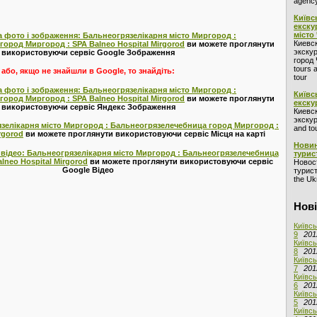
agency
Київс
екску
місто
 фото і зображення: Бальнеогрязелікарня місто Миргород :
Киевс
ород Миргород : SPA Balneo Hospital Mirgorod
ви можете проглянути
экскур
використовуючи сервіс Google Зображення
город 
tours 
або, якщо не знайшли в Google, то знайдіть:
tour
 фото і зображення: Бальнеогрязелікарня місто Миргород :
Київс
ород Миргород : SPA Balneo Hospital Mirgorod
ви можете проглянути
екску
використовуючи сервіс Яндекс Зображення
Киевс
экскур
язелікарня місто Миргород : Бальнеогрязелечебница город Миргород :
and to
rgorod
ви можете проглянути використовуючи сервіс Місця на карті
Новин
 відео: Бальнеогрязелікарня місто Миргород : Бальнеогрязелечебница
турис
lneo Hospital Mirgorod
ви можете проглянути використовуючи сервіс
Новос
Google Відео
турист
the Ukr
Нові
Київсь
9
201
Київсь
8
201
Київсь
7
201
Київсь
6
201
Київсь
5
201
Київсь