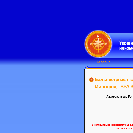
Головна
Бальнеогрязелік
Миргород : SPA B
Адреса: вул. Го
Лікувальні процедури та
залежно в