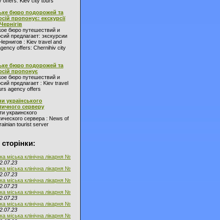
 offers: Kiev city tours
ьке бюро подорожей та
рсій пропонує: екскурсії
 Чернігів
кое бюро путешествий и
сий предлагает: экскурсии
Чернигов : Kiev travel and
agency offers: Chernihiv city
ьке бюро подорожей та
рсій пропонує
кое бюро путешествий и
сий предлагает : Kiev travel
urs agency offers
и українського
тичного серверу
ти украинского
ического сервера : News of
ainian tourist server
 сторінки:
ка міська клінічна лікарня №
2.07.23
ка міська клінічна лікарня №
2.07.23
ка міська клінічна лікарня №
2.07.23
ка міська клінічна лікарня №
2.07.23
ка міська клінічна лікарня №
2.07.23
ка міська клінічна лікарня №