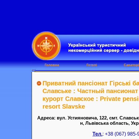
Головна
Готелі
Санаторі
Приватний пансіонат Гірські б
Славське : Частный пансионат
курорт Славское : Private pensi
resort Slavske
Адреса: вул. Устияновича, 122, смт. Славськ
н, Львівська область, Укр
Тел.
: +38 (067) 985-