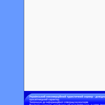
Український некомерційний туристичний сервер - довідн
просвітницький характер.
Запрошую до інформаційної співпраці волонтерів.
Всі права належать дизайнерській групі Di&Di corp. © 1999-201