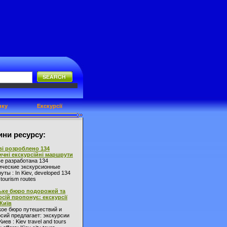
нку
Екскурсії
ни ресурсу:
ві розроблено 134
ичні екскурсійні маршрути
ве разработана 134
ические экскурсионные
ты : In Kiev, developed 134
l tourism routes
ьке бюро подорожей та
рсій пропонує: екскурсії
 Київ
кое бюро путешествий и
сий предлагает: экскурсии
Киев : Kiev travel and tours