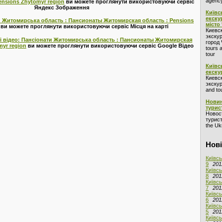
agency
nsions Zhytomyr region
ви можете проглянути використовуючи сервіс
Яндекс Зображення
Київс
екску
ти Житомирська область : Пансионаты Житомирская область : Pensions
місто
ви можете проглянути використовуючи сервіс Місця на карті
Киевс
экскур
 і відео: Пансіонати Житомирська область : Пансионаты Житомирская
город 
myr region
ви можете проглянути використовуючи сервіс Google Відео
tours 
tour
Київс
екску
Киевс
экскур
and to
Новин
турис
Новос
турист
the Ukr
Нові
Київсь
9
201
Київсь
8
201
Київсь
7
201
Київсь
6
201
Київсь
5
201
Київсь