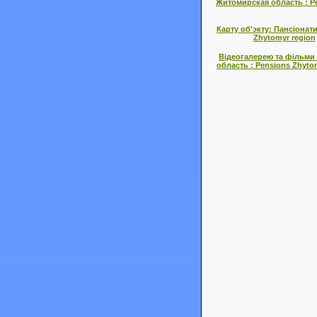
Житомирская область : Pe
Карту об'экту: Пансіона
Zhytomyr region
Відеогалерею та фільми
область : Pensions Zhyto