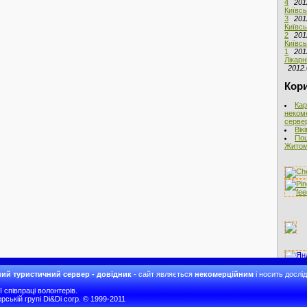
4
201
Київсь
3
201
Київсь
2
201
Київсь
1
201
Лікарн
2012.
Кори
Кар
неком
сервер
Вік
Пош
Житоми
ий туристичний сервер - довідник
- сайт являється
некомерційним
і носить дослі
співпраці волонтерів.
рській групі Di&Di corp. © 1999-2011