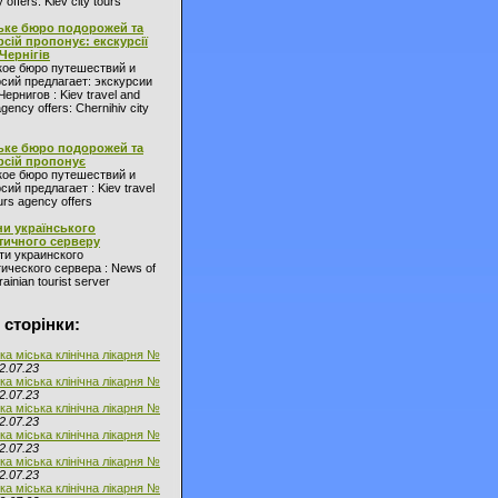
 offers: Kiev city tours
ьке бюро подорожей та
рсій пропонує: екскурсії
 Чернігів
кое бюро путешествий и
сий предлагает: экскурсии
Чернигов : Kiev travel and
agency offers: Chernihiv city
ьке бюро подорожей та
рсій пропонує
кое бюро путешествий и
сий предлагает : Kiev travel
urs agency offers
и українського
тичного серверу
ти украинского
ического сервера : News of
ainian tourist server
 сторінки:
ка міська клінічна лікарня №
2.07.23
ка міська клінічна лікарня №
2.07.23
ка міська клінічна лікарня №
2.07.23
ка міська клінічна лікарня №
2.07.23
ка міська клінічна лікарня №
2.07.23
ка міська клінічна лікарня №