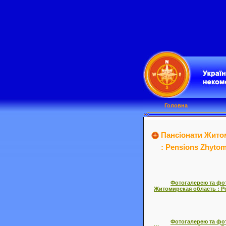
Головна
Пансіонати Жито
: Pensions Zhytom
Фотогалерею та фот
Житомирская область : Pe
Фотогалерею та фот