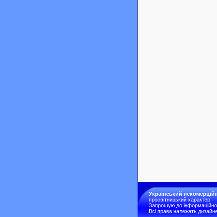
Український некомерційн
просвітницький характер.
Запрошую до інформаційної 
Всі права належать дизайне