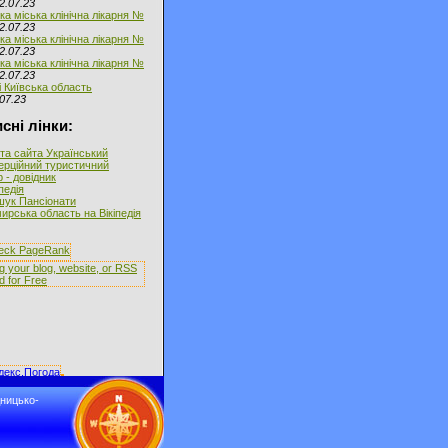
2.07.23
ка міська клінічна лікарня №
2.07.23
ка міська клінічна лікарня №
2.07.23
ка міська клінічна лікарня №
2.07.23
і Київська область
07.23
сні лінки:
та сайта Український
ерційний туристичний
 - довідник
іпедія
ук Пансіонати
рська область на Вікіпедія
дницько-