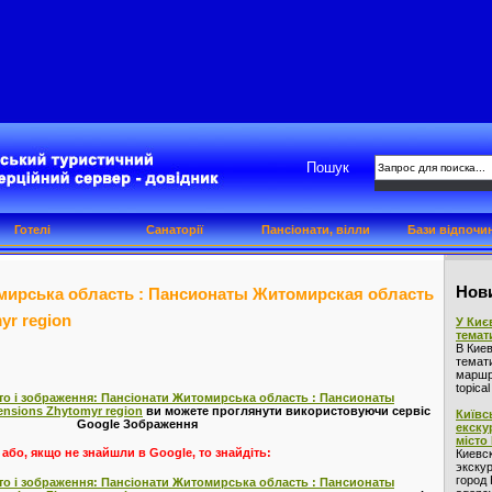
Пошук
Готелі
Санаторії
Пансіонати, вілли
Бази відпочи
Нови
мирська область : Пансионаты Житомирская область
yr region
У Киє
темат
В Кие
темат
маршру
topica
о і зображення: Пансіонати Житомирська область : Пансионаты
nsions Zhytomyr region
ви можете проглянути використовуючи сервіс
Київс
Google Зображення
екску
місто
або, якщо не знайшли в Google, то знайдіть:
Киевс
экскур
город 
о і зображення: Пансіонати Житомирська область : Пансионаты