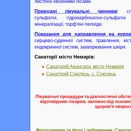
листяно-хвойними лісами.
Природні лікувальні чинники
: сла
сульфатні, гідрокарбонатно-сульфат
мінералізації, торф'яні пелоїди.
Показання для направлення на курор
серцево-судинної систем, травлення, кістк
ендокринної систем, захворювання шкіри.
Санаторії місто Немирів:
Санаторій Авангард, місто Немирів
Санаторій Сокілець, с. Сокілець
Лікувальні процедури та діагностичні обст
відповідним лікарем, залежно від основн
здоров'я хворог
Фотогалерею та фото і зображення: Санатор