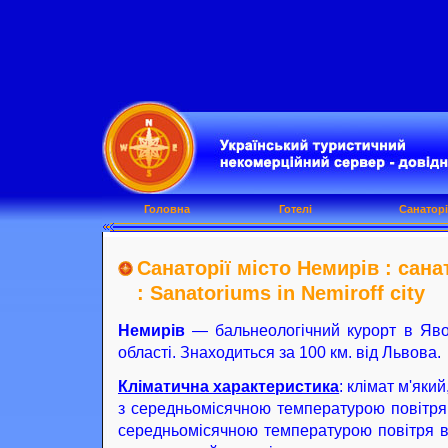
Головна
Готелі
Санаторі
Санаторії місто Немирів : сан
: Sanatoriums in Nemiroff city
Немирів
— бальнеологічний курорт в Яво
області. Знаходиться за 100 км. від Львова.
Кліматична характеристика
: клімат м'яки
з середньомісячною температурою повітря 
середньомісячною температурою повітря в 