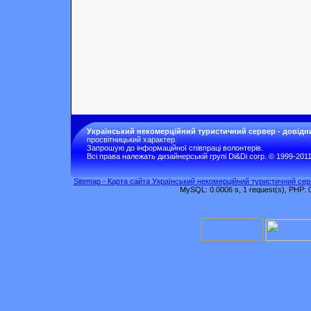
Український некомерційний туристичний сервер - довідн
просвітницький характер.
Запрошую до інформаційної співпраці волонтерів.
Всі права належать дизайнерській групі Di&Di corp. © 1999-201
Sitemap - Карта сайта Український некомерційний туристичний серв
MySQL: 0.0006 s, 1 request(s), PHP: 0.