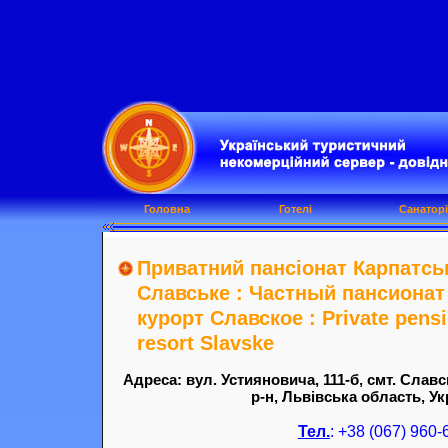
Головна
Готелі
Санаторі
Приватний пансіонат Карпатсь
Славське : Частный пансионат
курорт Славское : Private pensi
resort Slavske
Адреса: вул. Устияновича, 111-б, смт. Слав
р-н, Львівська область, Ук
Тел.
: +38 (067) 960-