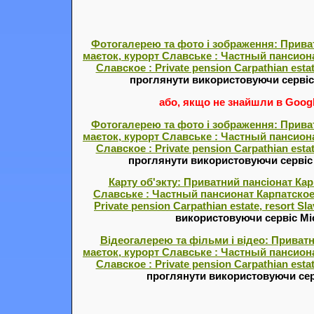
Фотогалерею та фото і зображення: Прива
маєток, курорт Славське : Частный пансион
Славское : Private pension Carpathian estat
проглянути використовуючи серві
або, якщо не знайшли в Google
Фотогалерею та фото і зображення: Прива
маєток, курорт Славське : Частный пансион
Славское : Private pension Carpathian estat
проглянути використовуючи серві
Карту об'экту: Приватний пансіонат Ка
Славське : Частный пансионат Карпатское
Private pension Carpathian estate, resort Sl
використовуючи сервіс Міс
Відеогалерею та фільми і відео: Приват
маєток, курорт Славське : Частный пансион
Славское : Private pension Carpathian estat
проглянути використовуючи сер