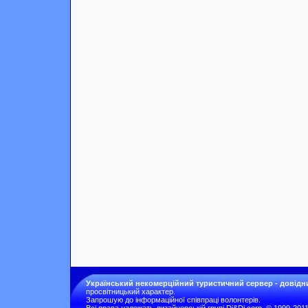
Український некомерційний туристичний сервер - довідн
просвітницький характер.
Запрошую до інформаційної співпраці волонтерів.
Всі права належать дизайнерській групі Di&Di corp. © 1999-201