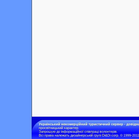
Український некомерційний туристичний сервер - довідн
просвітницький характер.
Запрошую до інформаційної співпраці волонтерів.
Всі права належать дизайнерській групі Di&Di corp. © 1999-201