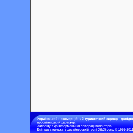
Український некомерційний туристичний сервер - довідн
просвітницький характер.
Запрошую до інформаційної співпраці волонтерів.
Всі права належать дизайнерській групі Di&Di corp. © 1999-201