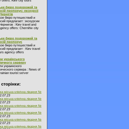
 offers: Kiev city tours
ьке бюро подорожей та
рсій пропонує: екскурсії
 Чернігів
кое бюро путешествий и
сий предлагает: экскурсии
Чернигов : Kiev travel and
agency offers: Chernihiv city
ьке бюро подорожей та
рсій пропонує
кое бюро путешествий и
сий предлагает : Kiev travel
urs agency offers
и українського
тичного серверу
ти украинского
ического сервера : News of
ainian tourist server
 сторінки:
ка міська клінічна лікарня №
2.07.23
ка міська клінічна лікарня №
2.07.23
ка міська клінічна лікарня №
2.07.23
ка міська клінічна лікарня №
2.07.23
ка міська клінічна лікарня №
2.07.23
ка міська клінічна лікарня №