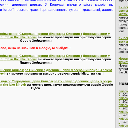
agency
винні дерев'яні церкви. У Колочаві відкрито шість музеїв, які
Київс
и історії гірського краю. І це, запевняють тутешні краєзнавці, далеко
екску
місто
Киевс
экскур
город 
tours 
tour
зображення: Стародавні церви біля озера Синевир : Древние церви у
urch in the lake Sinevir
ви можете проглянути використовуючи сервіс
Київс
Google Зображення
екску
Киевс
або, якщо не знайшли в Google, то знайдіть:
экскур
and to
зображення: Стародавні церви біля озера Синевир : Древние церви у
Новин
urch in the lake Sinevir
ви можете проглянути використовуючи сервіс
турис
Яндекс Зображення
Новос
турист
і церви біля озера Синевир : Древние церви у озера Синевир : Ancient
the Ukr
evir
ви можете проглянути використовуючи сервіс Місця на карті
 відео: Стародавні церви біля озера Синевир : Древние церви у озера
Нові
 the lake Sinevir
ви можете проглянути використовуючи сервіс Google
Відео
Київсь
9
201
Київсь
8
201
Київсь
7
201
Київсь
6
201
Київсь
5
201
Київсь