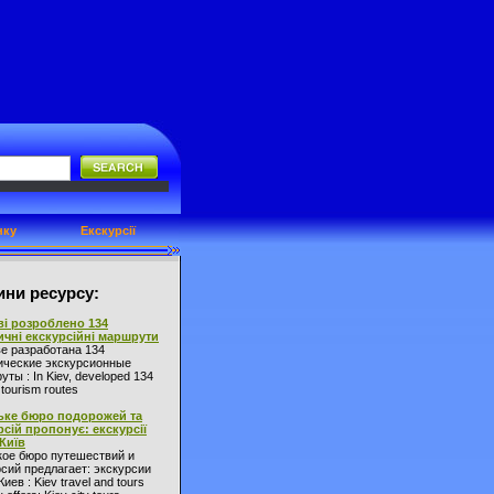
нку
Екскурсії
ни ресурсу:
ві розроблено 134
ичні екскурсійні маршрути
ве разработана 134
ические экскурсионные
ты : In Kiev, developed 134
l tourism routes
ьке бюро подорожей та
рсій пропонує: екскурсії
 Київ
кое бюро путешествий и
сий предлагает: экскурсии
Киев : Kiev travel and tours