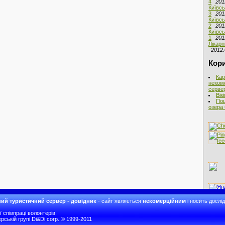
4
201
Київсь
3
201
Київсь
2
201
Київсь
1
201
Лікарн
2012.
Кори
Кар
неком
сервер
Вік
Пош
озера 
ий туристичний сервер - довідник
- сайт являється
некомерційним
і носить дослі
співпраці волонтерів.
рській групі Di&Di corp. © 1999-2011