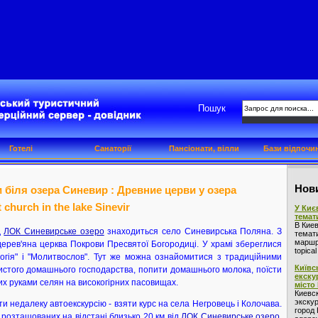
Пошук
Готелі
Санаторії
Пансіонати, вілли
Бази відпочи
Нови
 біля озера Синевир : Древние церви у озера
church in the lake Sinevir
У Киє
темат
В Кие
д
ЛОК Синевирське озеро
знаходиться село Синевирська Поляна. З
темат
маршру
дерев'яна церква Покрови Пресвятої Богородиці. У храмі збереглися
topica
логія" і "Молитвослов". Тут же можна ознайомитися з традиційними
Київс
стого домашнього господарства, попити домашнього молока, поїсти
екску
них руками селян на високогірних пасовищах.
місто
Киевс
экскур
и недалеку автоекскурсію - взяти курс на села Негровець і Колочава.
город 
 розташованих на відстані близько 20 км від
ЛОК Синевирське озеро
,