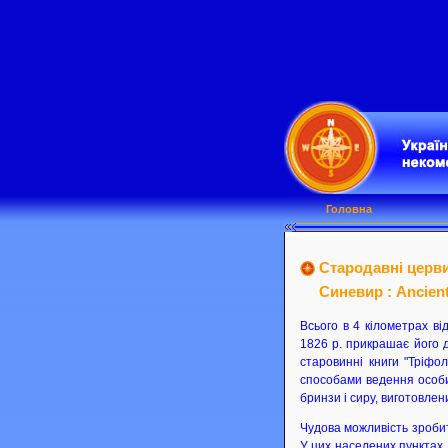
Головна
Стародавні церви
Синевир : Ancient 
Всього в 4 кілометрах ві
1826 р. прикрашає його 
старовинні книги "Тріфо
способами ведення особи
бринзи і сиру, виготовле
Чудова можливість зробит
У цих населених пунктах,