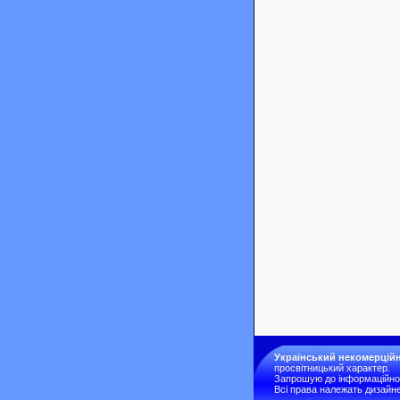
Український некомерційн
просвітницький характер.
Запрошую до інформаційної 
Всі права належать дизайне