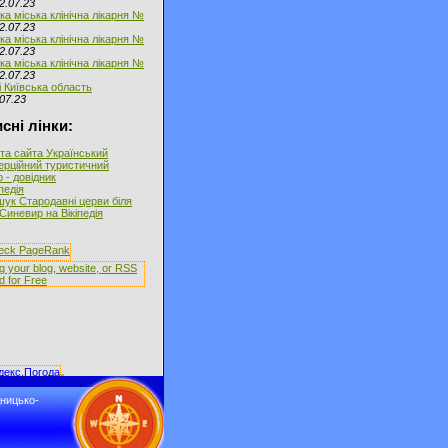
2.07.23
ка міська клінічна лікарня №
2.07.23
ка міська клінічна лікарня №
2.07.23
ка міська клінічна лікарня №
2.07.23
і Київська область
07.23
сні лінки:
та сайта Український
ерційний туристичний
 - довідник
іпедія
ук Стародавні церви біля
Синевир на Вікіпедія
дницько-