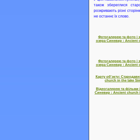
також збереглися старо
розкривають різні сторінк
не останнє їх слово.
Фотогалерею та фото і 
озера Синевир : Ancient ch
Фотогалерею та фото і 
озера Синевир : Ancient ch
Карту об'экту: Стародавн
church in the lake Sin
Відеогалерею та фільми і
Синевир : Ancient church in