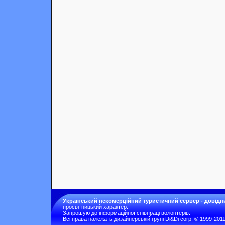
Український некомерційний туристичний сервер - довідн
просвітницький характер.
Запрошую до інформаційної співпраці волонтерів.
Всі права належать дизайнерській групі Di&Di corp. © 1999-201