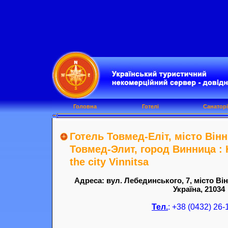
Головна
Готелі
Санаторі
Готель Товмед-Еліт, місто Він
Товмед-Элит, город Винница : H
the city Vinnitsa
Адреса: вул. Лебединського, 7, місто Ві
Україна, 21034
Тел.
: +38 (0432) 26-