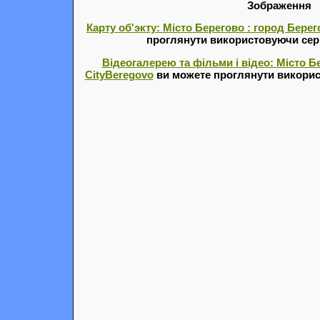
Зображення
Карту об'экту: Місто Берегово : город Берег
проглянути використовуючи серв
Відеогалерею та фільми і відео: Місто Бе
CityBeregovo
ви можете проглянути викорис