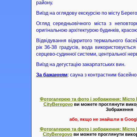
району.
Виїзд на оглядову екскурсію по місту Берего
Огляд середньовічного міста з неповтор
оригінальною архітектурою будинків, красою
Відвідування відкритого термального басе
рік 36-38 градусів, вода використовується
серцево-судинної системи, центральної нерв
Виїзд на дегустацію закарпатських вин.
За бажанням
: сауна з контрастним басейно
Фотогалерею та фото і зображення: Місто 
CityBeregovo
ви можете проглянути вико
Зображення
або, якщо не знайшли в Google
Фотогалерею та фото і зображення: Місто 
CityBeregovo
ви можете проглянути вико