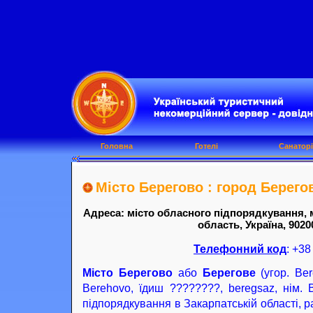
Головна
Готелі
Санаторі
Місто Берегово : город Берегов
Адреса: місто обласного підпорядкування, 
область, Україна, 9020
Телефонний код
: +38
Місто Берегово
або
Берегове
(угор. Be
Berehovo, їдиш ????????, beregsaz, нім.
підпорядкування в Закарпатській області, 