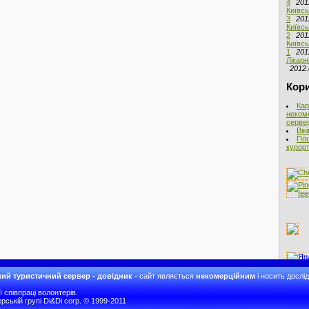
4
201
Київсь
3
201
Київсь
2
201
Київсь
1
201
Лікарн
2012.
Кори
Кар
неком
сервер
Вік
Пош
курорт
ий туристичний сервер - довідник
- сайт являється
некомерційним
і носить дослі
співпраці волонтерів.
рській групі Di&Di corp. © 1999-2011