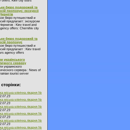
 offers: Kiev city tours
ьке бюро подорожей та
рсій пропонує: екскурсії
 Чернігів
кое бюро путешествий и
сий предлагает: экскурсии
Чернигов : Kiev travel and
agency offers: Chernihiv city
ьке бюро подорожей та
рсій пропонує
кое бюро путешествий и
сий предлагает : Kiev travel
urs agency offers
и українського
тичного серверу
ти украинского
ического сервера : News of
ainian tourist server
 сторінки:
ка міська клінічна лікарня №
2.07.23
ка міська клінічна лікарня №
2.07.23
ка міська клінічна лікарня №
2.07.23
ка міська клінічна лікарня №
2.07.23
ка міська клінічна лікарня №
2.07.23
ка міська клінічна лікарня №