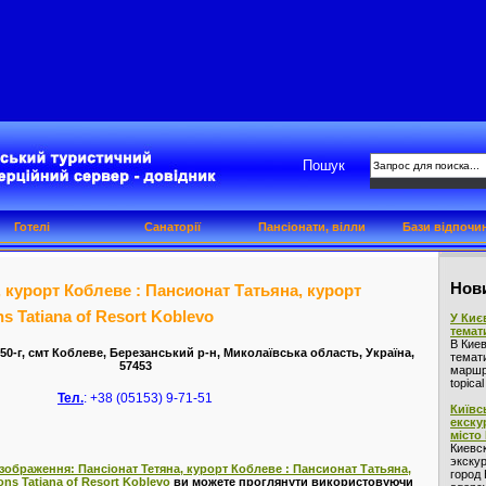
Пошук
Готелі
Санаторії
Пансіонати, вілли
Бази відпочи
Нови
, курорт Коблеве : Пансионат Татьяна, курорт
s Tatiana of Resort Koblevo
У Киє
темат
В Кие
50-г, смт Коблеве, Березанський р-н, Миколаївська область, Україна,
темат
57453
маршру
topica
Тел.
: +38 (05153) 9-71-51
Київс
екску
місто
Киевс
экскур
зображення: Пансіонат Тетяна, курорт Коблеве : Пансионат Татьяна,
город 
ns Tatiana of Resort Koblevo
ви можете проглянути використовуючи