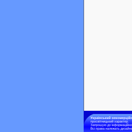
Український некомерційн
просвітницький характер.
Запрошую до інформаційної 
Всі права належать дизайне