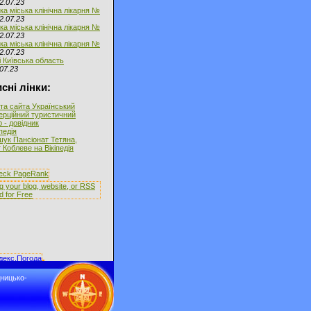
2.07.23
ка міська клінічна лікарня №
2.07.23
ка міська клінічна лікарня №
2.07.23
ка міська клінічна лікарня №
2.07.23
і Київська область
07.23
сні лінки:
та сайта Український
ерційний туристичний
 - довідник
іпедія
ук Пансіонат Тетяна,
 Коблеве на Вікіпедія
дницько-