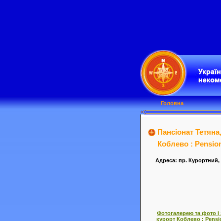
Головна
Пансіонат Тетяна
Коблево : Pension
Адреса: пр. Курортний, 
Фотогалерею та фото і 
курорт Коблево : Pensio