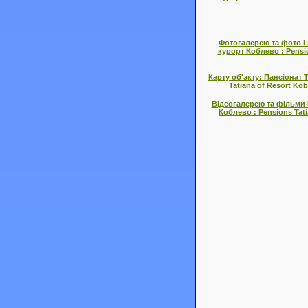
Фотогалерею та фото і 
курорт Коблево : Pensio
Карту об'экту: Пансіонат 
Tatiana of Resort Ko
Відеогалерею та фільми і
Коблево : Pensions Tati