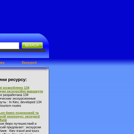
нку
Екскурсії
ни ресурсу:
ві розроблено 134
ичні екскурсійні маршрути
ве разработана 134
ические экскурсионные
ты : In Kiev, developed 134
l tourism routes
ьке бюро подорожей та
рсій пропонує: екскурсії
 Київ
кое бюро путешествий и
сий предлагает: экскурсии
Киев : Kiev travel and tours