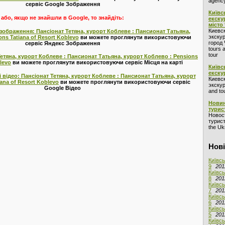
agency
сервіс Google Зображення
Київс
або, якщо не знайшли в Google, то знайдіть:
екску
місто
Киевс
зображення: Пансіонат Тетяна, курорт Коблеве : Пансионат Татьяна,
экскур
ns Tatiana of Resort Koblevo
ви можете проглянути використовуючи
город 
сервіс Яндекс Зображення
tours 
tour
Тетяна, курорт Коблеве : Пансионат Татьяна, курорт Коблево : Pensions
blevo
ви можете проглянути використовуючи сервіс Місця на карті
Київс
екску
 відео: Пансіонат Тетяна, курорт Коблеве : Пансионат Татьяна, курорт
Киевс
ana of Resort Koblevo
ви можете проглянути використовуючи сервіс
экскур
Google Відео
and to
Новин
турис
Новос
турист
the Ukr
Нові
Київсь
9
201
Київсь
8
201
Київсь
7
201
Київсь
6
201
Київсь
5
201
Київсь