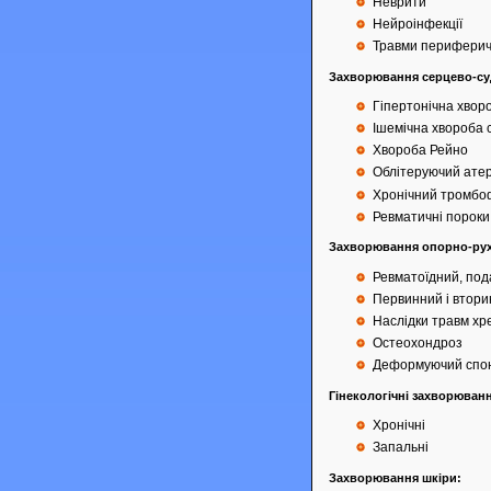
Неврити
Нейроінфекції
Травми периферич
Захворювання серцево-су
Гіпертонічна хвороб
Ішемічна хвороба 
Хвороба Рейно
Облітеруючий атер
Хронічний тромбо
Ревматичні пороки 
Захворювання опорно-рух
Ревматоїдний, под
Первинний і втор
Наслідки травм хреб
Остеохондроз
Деформуючий спо
Гінекологічні захворюван
Хронічні
Запальні
Захворювання шкіри: