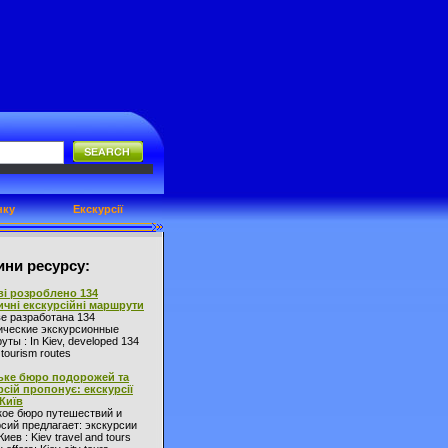
нку
Екскурсії
ни ресурсу:
ві розроблено 134
ичні екскурсійні маршрути
ве разработана 134
ические экскурсионные
ты : In Kiev, developed 134
l tourism routes
ьке бюро подорожей та
рсій пропонує: екскурсії
 Київ
кое бюро путешествий и
сий предлагает: экскурсии
Киев : Kiev travel and tours