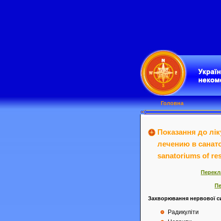
Головна
Показання до лік
лечению в санатор
sanatoriums of re
Перекл
Пе
Захворювання нервової с
Радикуліти