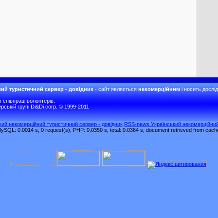
ий туристичний сервер - довідник
- сайт являється
некомерційним
і носить дослі
співпраці волонтерів.
рській групі Di&Di corp. © 1999-2011
ький некомерційний туристичний сервер - довідник
RSS-news Український некомерційний
ySQL: 0.0014 s, 0 request(s), PHP: 0.0350 s, total: 0.0364 s, document retrieved from cach