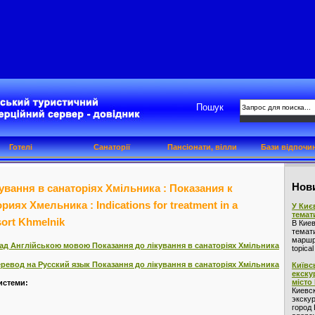
Пошук
Готелі
Санаторії
Пансіонати, вілли
Бази відпочи
Нови
ування в санаторіях Хмільника : Показания к
иях Хмельника : Indications for treatment in a
У Киє
темат
sort Khmelnik
В Кие
темат
маршру
ад Англійською мовою Показання до лікування в санаторіях Хмільника
topica
ревод на Русский язык Показання до лікування в санаторіях Хмільника
Київс
екску
місто
истеми:
Киевс
экскур
город 