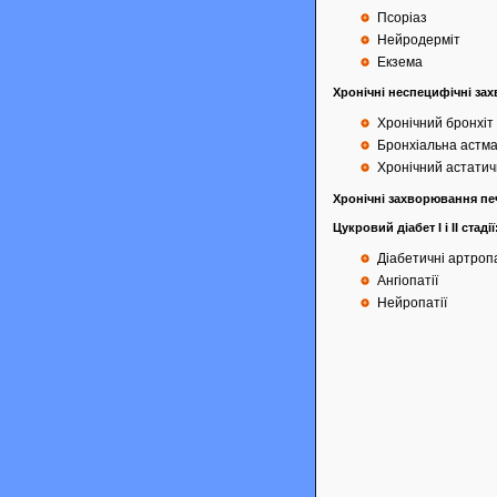
Псоріаз
Нейродерміт
Екзема
Хронічні неспецифічні за
Хронічний бронхіт
Бронхіальна астм
Хронічний астати
Хронічні захворювання пе
Цукровий діабет I і ІІ стадії
Діабетичні артропа
Ангіопатії
Нейропатії