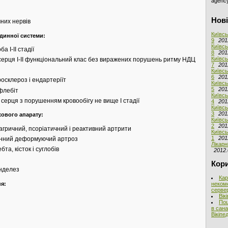
agency
Нові
них нервів
Київсь
динної системи:
9
201
Київсь
а І-ІІ стадії
8
201
Київсь
серця І-ІІ функціональний клас без виражених порушень ритму НДЦ
7
201
Київсь
6
201
осклероз і ендартеріїт
Київсь
5
201
флебіт
Київсь
серця з порушенням кровообігу не вище I стадії
4
201
Київсь
3
201
ового апарату:
Київсь
2
201
агричний, псоріатичний і реактивний артрити
Київсь
1
201
инний деформуючий артроз
Лікарн
та, кісток і суглобів
2012.
Кори
нделез
Кар
ня:
неком
сервер
Вік
Пош
в сана
Вікіпед