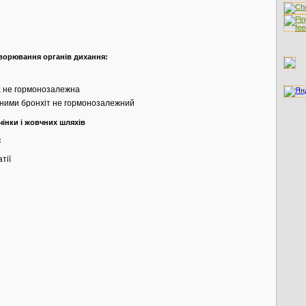
хворювання органів дихання:
а не гормонозалежна
чними бронхіт не гормонозалежний
чінки і жовчних шляхів
:
тії