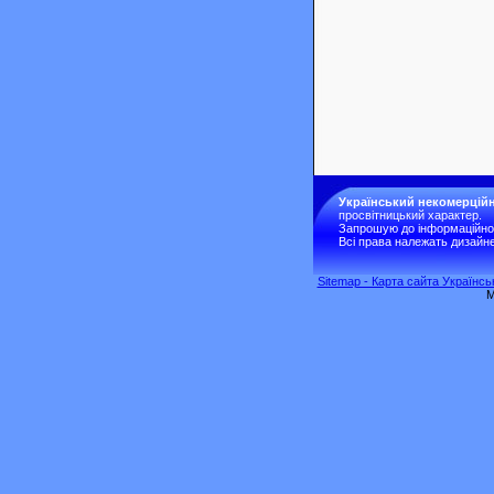
Український некомерційн
просвітницький характер.
Запрошую до інформаційної 
Всі права належать дизайне
Sitemap - Карта сайта Українс
M