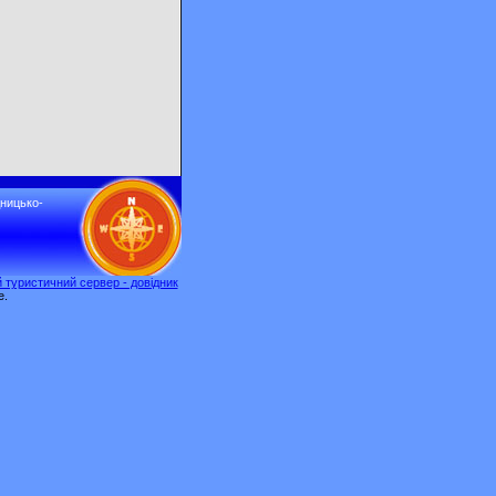
дницько-
 туристичний сервер - довідник
e.