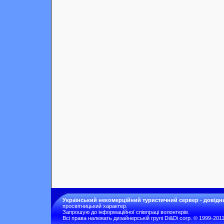
Український некомерційний туристичний сервер - довідн
просвітницький характер.
Запрошую до інформаційної співпраці волонтерів.
Всі права належать дизайнерській групі Di&Di corp. © 1999-201