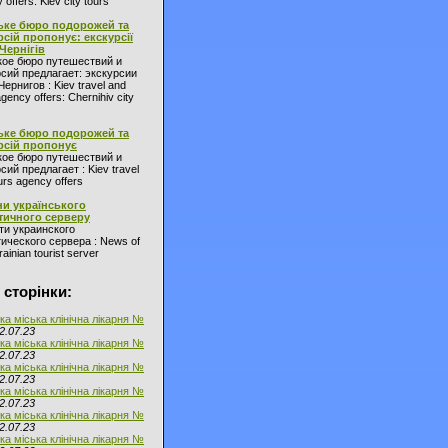
 offers: Kiev city tours
ьке бюро подорожей та
рсій пропонує: екскурсії
 Чернігів
кое бюро путешествий и
сий предлагает: экскурсии
Чернигов : Kiev travel and
agency offers: Chernihiv city
ьке бюро подорожей та
рсій пропонує
кое бюро путешествий и
сий предлагает : Kiev travel
urs agency offers
и українського
тичного серверу
ти украинского
ического сервера : News of
ainian tourist server
 сторінки:
ка міська клінічна лікарня №
2.07.23
ка міська клінічна лікарня №
2.07.23
ка міська клінічна лікарня №
2.07.23
ка міська клінічна лікарня №
2.07.23
ка міська клінічна лікарня №
2.07.23
ка міська клінічна лікарня №