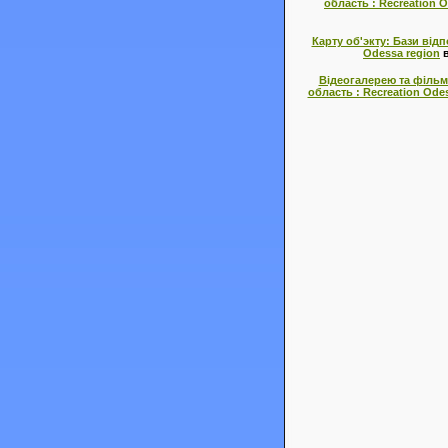
область : Recreation 
Карту об'экту: Бази від
Odessa region
в
Відеогалерею та фільм
область : Recreation Ode