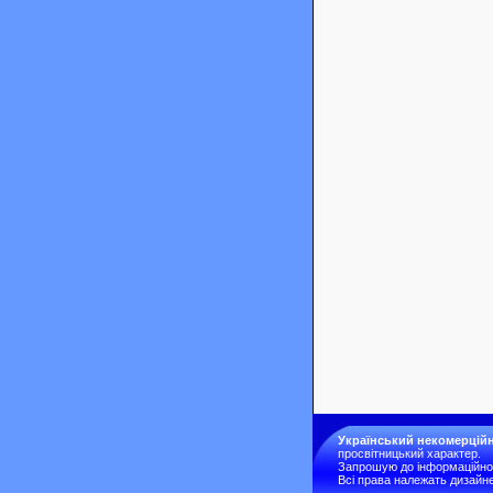
Український некомерційн
просвітницький характер.
Запрошую до інформаційної 
Всі права належать дизайне