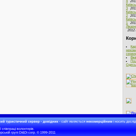
4
201
Київсь
3
201
Київсь
2
201
Київсь
1
201
Лікарн
2012.
Кори
Кар
неком
сервер
Вік
Пош
Одеськ
ий туристичний сервер - довідник
- сайт являється
некомерційним
і носить дослі
співпраці волонтерів.
рській групі Di&Di corp. © 1999-2011