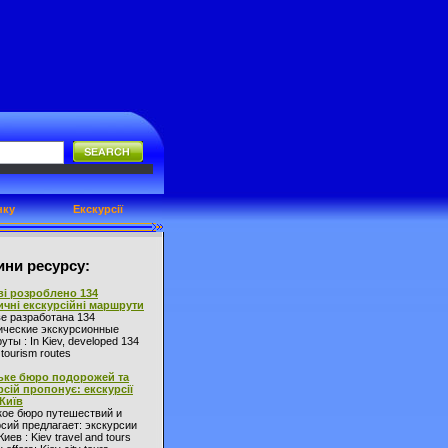
нку
Екскурсії
ни ресурсу:
ві розроблено 134
ичні екскурсійні маршрути
ве разработана 134
ические экскурсионные
ты : In Kiev, developed 134
l tourism routes
ьке бюро подорожей та
рсій пропонує: екскурсії
 Київ
кое бюро путешествий и
сий предлагает: экскурсии
Киев : Kiev travel and tours