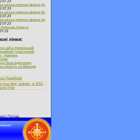
2.07.23
ка міська клінічна лікарня №
2.07.23
ка міська клінічна лікарня №
2.07.23
ка міська клінічна лікарня №
2.07.23
і Київська область
07.23
сні лінки:
та сайта Український
ерційний туристичний
 - довідник
іпедія
ук Бази відпочинку
а область на Вікіпедія
дницько-