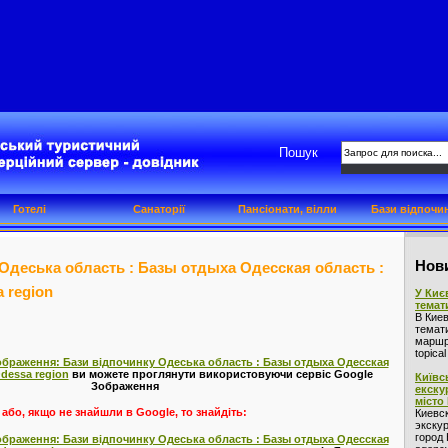
Пошук
Готелі
Санаторії
Пансіонати, вілли
Бази відпочи
Нови
Одеська область : Базы отдыха Одесская область :
 region
У Киє
темат
В Кие
темат
маршру
topica
ображення: Бази відпочинку Одеська область : Базы отдыха Одесская
Odessa region
ви можете проглянути використовуючи сервіс Google
Київс
Зображення
екску
місто
або, якщо не знайшли в Google, то знайдіть:
Киевс
экскур
город 
ображення: Бази відпочинку Одеська область : Базы отдыха Одесская