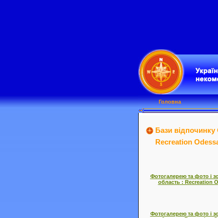
Головна
Бази відпочинку 
Recreation Odessa
Фотогалерею та фото і з
область : Recreation 
Фотогалерею та фото і з