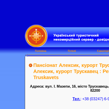
Головна
Готелі
Санаторі
Пансіонат Алексик, курорт Тру
Алексик, курорт Трускавец : Pen
Truskavets
Адреса: вул. І. Мазепи, 16, місто Трускавець
82200
Тел.
: +38 (03247) 6-