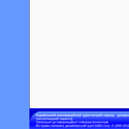
Український некомерційний туристичний сервер - довідн
просвітницький характер.
Запрошую до інформаційної співпраці волонтерів.
Всі права належать дизайнерській групі Di&Di corp. © 1999-201