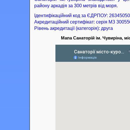
району аркадія за 300 метрів від моря.
Ідентифікаційний код за ЄДРПОУ: 26345050
Акредитаційний сертифікат: серія МЗ 3005
Рівень акредитації (категорія): друга
Мапа Санаторій ім. Чувиріна, м