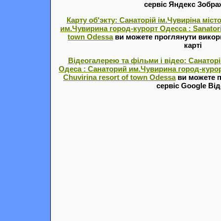
сервіс Яндекс Зобр
Карту об'экту: Санаторій ім.Чувиріна міст
им.Чувирина город-курорт Одесса : Sanatori
town Odessa
ви можете проглянути викор
карті
Відеогалерею та фільми і відео: Санаторі
Одеса : Санаторий им.Чувирина город-курор
Chuvirina resort of town Odessa
ви можете 
сервіс Google Ві