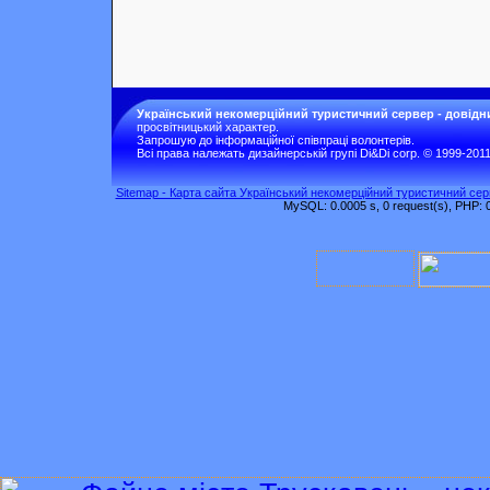
Український некомерційний туристичний сервер - довідн
просвітницький характер.
Запрошую до інформаційної співпраці волонтерів.
Всі права належать дизайнерській групі Di&Di corp. © 1999-201
Sitemap - Карта сайта Український некомерційний туристичний серв
MySQL: 0.0005 s, 0 request(s), PHP: 0.