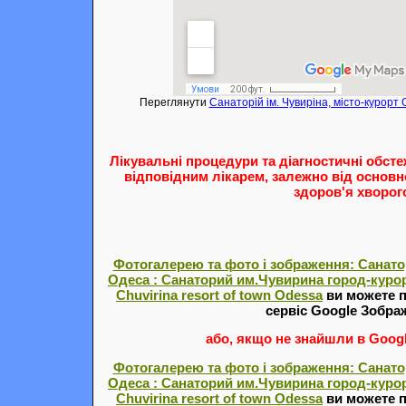
Переглянути
Санаторій ім. Чувиріна, місто-курорт
Лікувальні процедури та діагностичні обст
відповідним лікарем, залежно від основн
здоров'я хворог
Фотогалерею та фото і зображення: Санатор
Одеса : Санаторий им.Чувирина город-курор
Chuvirina resort of town Odessa
ви можете 
сервіс Google Зобра
або, якщо не знайшли в Google
Фотогалерею та фото і зображення: Санатор
Одеса : Санаторий им.Чувирина город-курор
Chuvirina resort of town Odessa
ви можете 