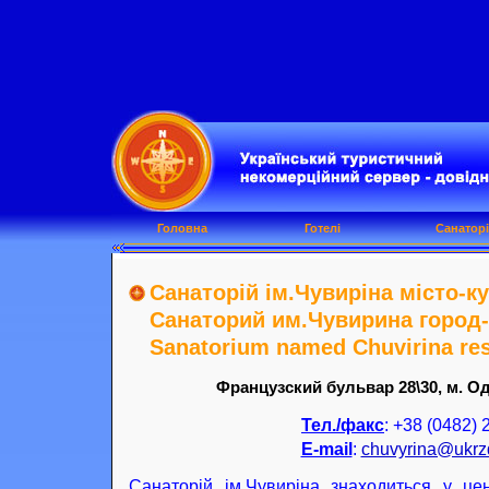
Головна
Готелі
Санаторі
Санаторій ім.Чувиріна місто-к
Санаторий им.Чувирина город-
Sanatorium named Chuvirina res
Французский бульвар 28\30, м. Оде
Тел./факс
: +38 (0482) 
Е-mail
:
chuvyrіna@ukrzd
Санаторій ім.Чувиріна знаходиться у це